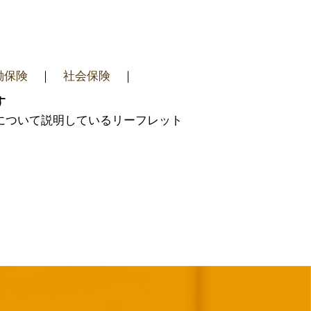
働保険
｜
社会保険
｜
す
度について説明しているリーフレット