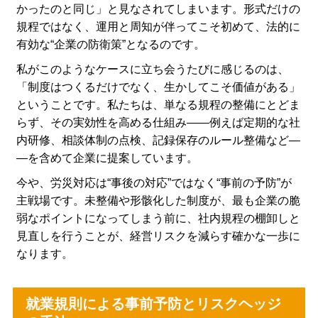
かったのと同じ」と見なされてしまいます。形式だけの
規程ではなく、運用と周知が伴ってこそ初めて、法的に
有効な“企業の防衛策”となるのです。
私がこのようなケースに立ち会うたびに感じるのは、
「制度はつくるだけでなく、生かしてこそ価値がある」
ということです。私たちは、単なる規程の整備にとどま
らず、その実効性を高める仕組み――例えば定期的な社
内研修、相談体制の点検、記録保存のルール整備など―
―を含めて企業に提案しています。
今や、労災対応は“事後の対応”ではなく“事前の予防”が
主戦場です。未整備や形骸化した制度が、最も企業の脆
弱なポイントになってしまう前に、社内規程の棚卸しと
見直しを行うことが、経営リスクを減らす確かな一歩に
なります。
就業規則による事前予防とリスクヘッジ