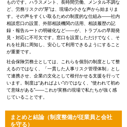
ものです。ハラスメント、長時間労働、メンタル不調な
ど、労務リスクの“芽”は、現場の小さな声から始まりま
す。その声をすくい取るための制度的な仕組み――社内
相談窓口の設置、外部相談機関の活用、相談履歴の記
録・報告ルートの明確化など――が、トラブルの早期発
見・対応に不可欠です。窓口を設置しただけでなく、そ
れを社員に周知し、安心して利用できるようにすること
が重要です。
社会保険労務士としては、これらを個別の制度として整
えるのではなく、「一貫した人事リスク管理体制」とし
て連携させ、企業の文化として根付かせる支援を行って
います。制度は“あればよい”のではなく、“使われて初め
て意味がある”――これが実務の現場で私たちが強く感
じていることです。
まとめと結論（制度整備が従業員と会社
を守る）