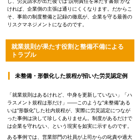
し、労災請求が出た後では“説明責任を果たす書類”がな
ければ、企業側の主張は通りにくくなります。だからこ
そ、事前の制度整備と記録の徹底が、企業を守る最善の
リスクマネジメントになるのです。
就業規則が果たす役割と整備不備による
トラブル
未整備・形骸化した規程が招いた労災認定例
「就業規則はあるけれど、中身を更新していない」「ハ
ラスメント規程は形だけ」――このような“未整備”ある
いは“形骸化”した社内規程が、実際に労災認定につなが
った事例は決して珍しくありません。制度があるだけで
は企業を守れない、という現実を如実に示すものです。
ある事例では、営業部門の社員が上司からの叱責や過大