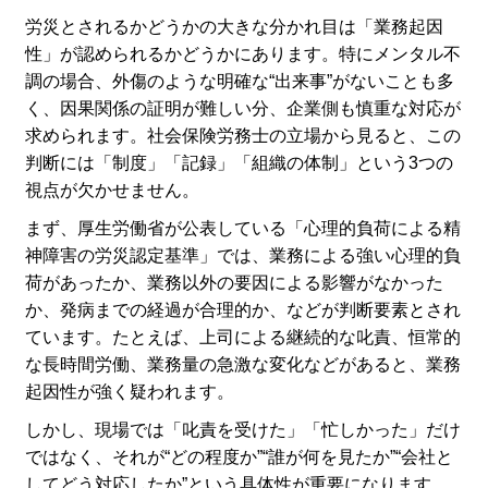
労災とされるかどうかの大きな分かれ目は「業務起因
性」が認められるかどうかにあります。特にメンタル不
調の場合、外傷のような明確な“出来事”がないことも多
く、因果関係の証明が難しい分、企業側も慎重な対応が
求められます。社会保険労務士の立場から見ると、この
判断には「制度」「記録」「組織の体制」という3つの
視点が欠かせません。
まず、厚生労働省が公表している「心理的負荷による精
神障害の労災認定基準」では、業務による強い心理的負
荷があったか、業務以外の要因による影響がなかった
か、発病までの経過が合理的か、などが判断要素とされ
ています。たとえば、上司による継続的な叱責、恒常的
な長時間労働、業務量の急激な変化などがあると、業務
起因性が強く疑われます。
しかし、現場では「叱責を受けた」「忙しかった」だけ
ではなく、それが“どの程度か”“誰が何を見たか”“会社と
してどう対応したか”という具体性が重要になります。