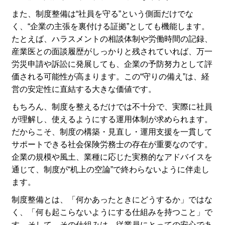
また、制度整備は“社員を守る”という側面だけでな
く、“企業の主張を裏付ける証拠”としても機能します。
たとえば、ハラスメントの相談体制や労働時間の記録、
産業医との面談履歴がしっかりと残されていれば、万一
労災申請や訴訟に発展しても、企業の予防努力として評
価される可能性が高まります。この“守りの備え”は、経
営の安定性に直結する大きな価値です。
もちろん、制度を整えるだけでは不十分で、実際に社員
が理解し、使えるようにする運用体制が求められます。
だからこそ、制度の構築・見直し・運用支援を一貫して
サポートできる社会保険労務士の存在が重要なのです。
企業の規模や風土、業種に応じた実務的なアドバイスを
通じて、制度が“机上の空論”で終わらないように伴走し
ます。
制度整備とは、「何かあったときにどうするか」ではな
く、「何も起こらないようにする仕組みを持つこと」で
す。そして、その仕組みは、従業員にとっての安心であ