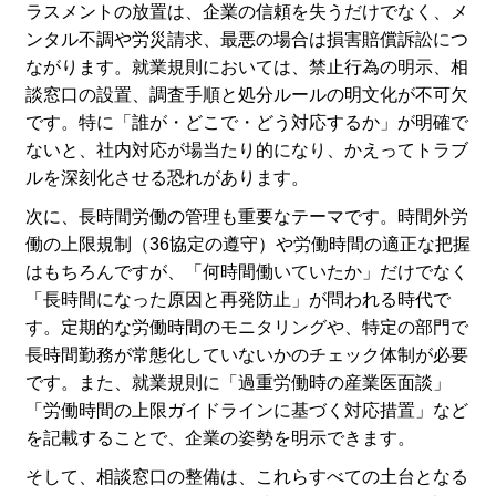
ラスメントの放置は、企業の信頼を失うだけでなく、メ
ンタル不調や労災請求、最悪の場合は損害賠償訴訟につ
ながります。就業規則においては、禁止行為の明示、相
談窓口の設置、調査手順と処分ルールの明文化が不可欠
です。特に「誰が・どこで・どう対応するか」が明確で
ないと、社内対応が場当たり的になり、かえってトラブ
ルを深刻化させる恐れがあります。
次に、長時間労働の管理も重要なテーマです。時間外労
働の上限規制（36協定の遵守）や労働時間の適正な把握
はもちろんですが、「何時間働いていたか」だけでなく
「長時間になった原因と再発防止」が問われる時代で
す。定期的な労働時間のモニタリングや、特定の部門で
長時間勤務が常態化していないかのチェック体制が必要
です。また、就業規則に「過重労働時の産業医面談」
「労働時間の上限ガイドラインに基づく対応措置」など
を記載することで、企業の姿勢を明示できます。
そして、相談窓口の整備は、これらすべての土台となる