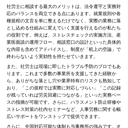
社労士に相談する最大のメリットは、法令遵守と実務対
応のバランスを両立できる点にあります。就業規則や各
種規程の文言を単に整えるだけでなく、実際の業務に落
とし込める仕組みに変えていく支援を行えるのが私たち
の役割です。例えば、ストレスチェックの実施方法、産
業医面談の運用フロー、相談窓口の設計といった具体的
な内容も含めてアドバイスし、制度が「机上の空論」で
終わらないよう実効性を持たせていきます。
また、社労士は現場に即したトラブル予防のプロでもあ
ります。これまで多数の事業所を支援してきた経験か
ら、ありがちな落とし穴や業界特有のリスクも熟知して
おり、「この規程では実際に対応しづらい」「この記録
が残っていれば労災回避につながる」といった実務ベー
スの指摘が可能です。さらに、ハラスメント防止研修や
ストレス対策の社内セミナーなど、人事労務に関する幅
広いサポートをワンストップで提供できます。
さらに、全国対応可能な体制も当事務所の強みです。オ