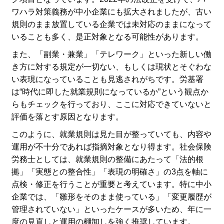
ワハラ対策義務が中小企業にも拡大されましたが、古い
規則のまま放置している企業では未対応のままになって
いることも多く、是正対象となる可能性があります。
また、「副業・兼業」「テレワーク」といった新しい働
き方に対する規定が一切ない、もしくは現状とそぐわな
い表現になっていることも見逃されがちです。労基署
は“時代に即した就業規則になっているか”という観点か
らもチェックを行っており、ここに対応できていないと
評価を落とす原因となります。
このように、就業規則は見た目が整っていても、内容や
運用が不十分であれば指摘対象となり得ます。社会保険
労務士としては、就業規則の整備にあたって「法的根
拠」「実態との整合性」「表現の明確さ」の3点を軸に
点検・修正を行うことが重要と考えています。特に中小
企業では、「雛形をそのまま使っている」「変更履歴が
管理されていない」といったケースが多いため、年に一
度の見直しと運用の棚卸しを強く推奨しています。