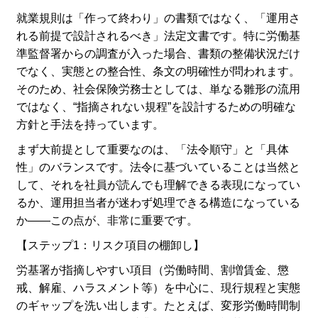
就業規則は「作って終わり」の書類ではなく、「運用さ
れる前提で設計されるべき」法定文書です。特に労働基
準監督署からの調査が入った場合、書類の整備状況だけ
でなく、実態との整合性、条文の明確性が問われます。
そのため、社会保険労務士としては、単なる雛形の流用
ではなく、“指摘されない規程”を設計するための明確な
方針と手法を持っています。
まず大前提として重要なのは、「法令順守」と「具体
性」のバランスです。法令に基づいていることは当然と
して、それを社員が読んでも理解できる表現になってい
るか、運用担当者が迷わず処理できる構造になっている
か――この点が、非常に重要です。
【ステップ1：リスク項目の棚卸し】
労基署が指摘しやすい項目（労働時間、割増賃金、懲
戒、解雇、ハラスメント等）を中心に、現行規程と実態
のギャップを洗い出します。たとえば、変形労働時間制