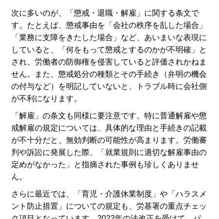
次に多いのが、「懲戒・退職・解雇」に関する条文で
す。たとえば、懲戒事由を「会社の秩序を乱した場合」
「業務に支障をきたした場合」など、あいまいな表現に
していると、「何をもって懲戒とするのかが不明確」と
され、労働者の防御権を侵害していると評価されかねま
せん。また、懲戒処分の種類とその手続き（弁明の機会
の付与など）を明記していないと、トラブル時に会社側
が不利になります。
「解雇」の条文も同様に要注意です。特に普通解雇や懲
戒解雇の規定については、具体的な理由と手続きの記載
が不十分だと、無効判断の可能性が高まります。労働審
判や訴訟に発展した際、「就業規則に適切な解雇事由の
定めがなかった」と指摘された事例も珍しくありませ
ん。
さらに最近では、「育児・介護休業制度」や「ハラスメ
ント防止措置」についての規定も、労基署の重点チェッ
ク項目となっています。2022年の法改正を受けて、パ