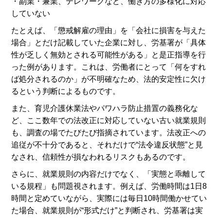
・副業・兼業、テレワークなど、働き方の多様化に対応
していない
たとえば、「懲戒解雇の理由」を「会社に損害を与えた
場合」とだけ記載していた企業に対し、労基署が「具体
性が乏しく無効とされる可能性がある」と是正指導を行
った例があります。これは、労働者にとって「何をすれ
ば処分されるのか」が不明確なため、法的安定性に欠け
るという判断によるものです。
また、育児介護休業法やパワハラ防止措置の義務化な
ど、ここ数年での法改正に対応していない古い就業規則
も、調査の場でたびたび指摘されています。法改正への
追従が不十分であると、それだけで“法令違反状態”と見
なされ、信頼性が損なわれるリスクもあるのです。
さらに、就業規則の内容だけでなく、「実態と乖離して
いる規程」も問題視されます。例えば、労働時間は1日8
時間と定めていながら、実際には毎日10時間働かせてい
た場合、就業規則が“形式だけ”と判断され、労基署は実