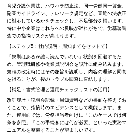
育児介護休業法、パワハラ防止法、同一労働同一賃金、
副業ガイドライン、テレワーク規定など、直近の法改正
に対応しているかをチェックし、不足部分を補います。
特に中小企業はこれらへの反映が遅れがちで、労基署調
査での指摘リスクが高まります。
【ステップ5：社内説明・周知までをセットで】
「規則はあるが誰も読んでいない」状態を回避するた
め、管理職研修や従業員説明会を設計に組み込みます。
規程の改定時にはその趣旨を説明し、内容の理解と同意
を得ることが、後のトラブル回避に直結します。
【補足：書式管理と運用チェックリストの活用】
改訂履歴・説明会記録・周知資料などの書面を整えてお
くことで、指摘時のエビデンスとして機能します。ま
た、運用面では、労務担当者向けに「このケースでは何
条を参照」「この手続きには何が必要」といった実務マ
ニュアルを整備することが望ましいです。