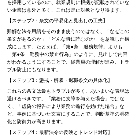
を採用しているのに、就業規則に根拠が記載されていな
い企業は意外と多く、これは是正対象となり得ます。
【ステップ2：条文の平易化と見出しの工夫】
難解な法令用語をそのまま使うのではなく、「なぜこの
条文があるのか」「どんな時に読むのか」を意識した構
成にします。たとえば、「第●条 服務規律」よりも
「第●条 勤務中の禁止行為」のように、見出しで内容
がわかるようにすることで、従業員の理解が進み、トラ
ブル防止にもなります。
【ステップ3：懲戒・解雇・退職条文の具体化】
これらの条文は最もトラブルが多く、あいまいな表現は
避けるべきです。「業務に支障を与えた場合」ではな
く、「虚偽の報告により業務の進行を妨げた場合」な
ど、事例に基づいた文言にすることで、判断基準の明確
化と防御力が高まります。
【ステップ4：最新法令の反映とトレンド対応】