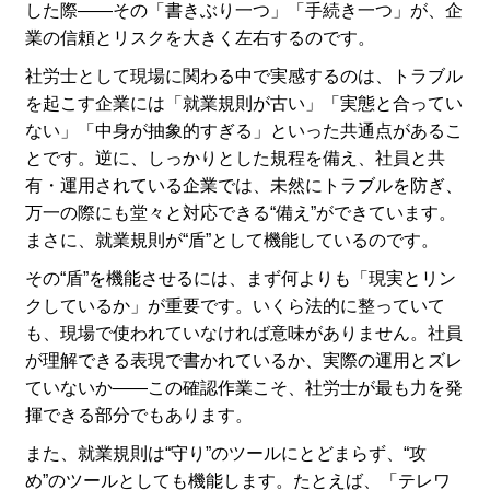
した際――その「書きぶり一つ」「手続き一つ」が、企
業の信頼とリスクを大きく左右するのです。
社労士として現場に関わる中で実感するのは、トラブル
を起こす企業には「就業規則が古い」「実態と合ってい
ない」「中身が抽象的すぎる」といった共通点があるこ
とです。逆に、しっかりとした規程を備え、社員と共
有・運用されている企業では、未然にトラブルを防ぎ、
万一の際にも堂々と対応できる“備え”ができています。
まさに、就業規則が“盾”として機能しているのです。
その“盾”を機能させるには、まず何よりも「現実とリン
クしているか」が重要です。いくら法的に整っていて
も、現場で使われていなければ意味がありません。社員
が理解できる表現で書かれているか、実際の運用とズレ
ていないか――この確認作業こそ、社労士が最も力を発
揮できる部分でもあります。
また、就業規則は“守り”のツールにとどまらず、“攻
め”のツールとしても機能します。たとえば、「テレワ