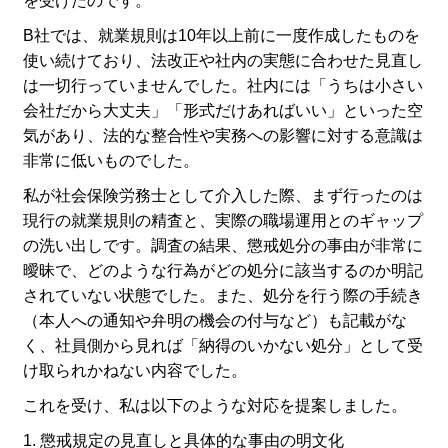
を受けたのです。
B社では、就業規則は10年以上前に一度作成したものを
使い続けており、法改正や社内の実態に合わせた見直し
は一切行っていませんでした。社内には「うちは小さい
会社だから大丈夫」「形式だけあればいい」といった空
気があり、法的な整合性や実務への影響に対する意識は
非常に低いものでした。
私が社会保険労務士として介入した際、まず行ったのは
現行の就業規則の精査と、実際の職場運用とのギャップ
の洗い出しです。調査の結果、懲戒処分の事由が非常に
曖昧で、どのような行為がどの処分に該当するのか明記
されていない状態でした。また、処分を行う際の手続き
（本人への通知や弁明の機会の付与など）も記載がな
く、社員側から見れば「納得のいかない処分」として受
け取られかねない内容でした。
これを受け、私は以下のような対応を提案しました。
1. 懲戒規定の見直しと具体的な事由の明文化