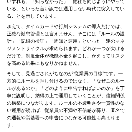
いずれも、「知らなかった」「他社も同じようにやって
いる」といった言い訳では通用しない時代に突入してい
ることを示しています。
加えて、タイムカードや打刻システムの導入だけでは、
正確な勤怠管理とは言えません。そこには「ルールの設
計」「記録の検証」「周知と運用」といった一連のマネ
ジメントサイクルが求められます。どれか一つが欠ける
だけで、制度全体が機能不全を起こし、かえってリスク
を高める結果にもなりかねません。
そして、見過ごされがちなのが“従業員の目線”です。一
方的にルールを押し付けるのではなく、「なぜこのルー
ルがあるのか」「どのように申告すればよいのか」を丁
寧に説明し、納得の上で運用していくことが、信頼関係
の構築につながります。ルールの不透明さや一貫性のな
い運用が続けば、従業員の不満や不信感が募り、匿名で
の通報や労基署への申告につながる可能性も高まりま
す。