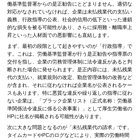
働基準監督署からの是正勧告にとどまりません。適切な
対応がなされていなければ、企業は未払残業代の支払い
義務、行政指導の公表、社会的信用の低下といった連鎖
的な損失を被る可能性があり、さらに採用難・離職率上
昇といった人材面での悪影響にも直結します。
まず、最初の段階として起きやすいのが「行政指導」で
す。これは、労働基準監督署が行う是正勧告や指導票の
交付を指し、企業の労務管理体制に法令違反があると判
断された場合に発せられます。是正内容には、未払残業
代の支払い、就業規則の改定、勤怠管理体制の改善など
が含まれ、それに従わなければ企業名が公表されるケー
スもあります。特に悪質な違反や繰り返しの指導に従わ
ない企業は、「ブラック企業リスト（正式名称：労働基
準関係法令違反に係る公表事案）」として厚生労働省の
HPに社名が掲載される可能性があります。
次に大きな問題となるのが「未払残業代の請求」です。
タイムカードやPCのログなどにより、実際の労働時間