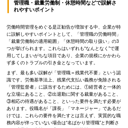
管理職・裁量労働制・休憩時間などで誤解さ
れやすいポイント
労働時間管理をめぐる是正勧告が増加する中、企業が特
に誤解しやすいポイントとして、「管理職の労働時間」
「裁量労働制の適用範囲」「休憩時間の取り扱い」の3
つが挙げられます。これらはいずれも“なんとなく”で運
用してしまいがちな項目であり、企業の規模にかかわら
ず多くのトラブルの引き金となっています。
まず、最も多い誤解が「管理職＝残業代不要」という認
識です。労働基準法上、残業代支払い義務が免除される
「管理監督者」に該当するためには、①経営者と一体的
な立場にあること、②出退勤に関する裁量があること、
③相応の待遇があること、といった要件を満たす必要が
あります。役職名が「課長」「マネージャー」であるだ
けでは、これらの要件を満たすとは言えず、実質的な職
務内容が伴っていない場合は“名ばかり管理職”と判断さ