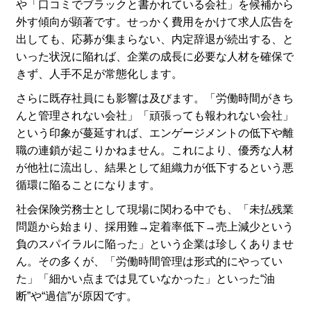
や「口コミでブラックと書かれている会社」を候補から
外す傾向が顕著です。せっかく費用をかけて求人広告を
出しても、応募が集まらない、内定辞退が続出する、と
いった状況に陥れば、企業の成長に必要な人材を確保で
きず、人手不足が常態化します。
さらに既存社員にも影響は及びます。「労働時間がきち
んと管理されない会社」「頑張っても報われない会社」
という印象が蔓延すれば、エンゲージメントの低下や離
職の連鎖が起こりかねません。これにより、優秀な人材
が他社に流出し、結果として組織力が低下するという悪
循環に陥ることになります。
社会保険労務士として現場に関わる中でも、「未払残業
問題から始まり、採用難→定着率低下→売上減少という
負のスパイラルに陥った」という企業は珍しくありませ
ん。その多くが、「労働時間管理は形式的にやってい
た」「細かい点までは見ていなかった」といった“油
断”や“過信”が原因です。